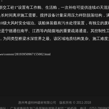
交工砼1”设置有工作舱、生活舱，一次补给可提供连续45天
满足长时间离岸施工需要。搅拌设备计量采用压力秤防脱落结构，
10级大风时安全锚泊。该船体装载有污水处理装置，有独立的
宁德通往南平、江西等内陆腹地的重要疏港通道。其控制性工程
米，为同类型桥梁水深世界之最。该区域地质结构复杂、施工难度
/content/28193950967155002.html
惠州粤盛特种建材有限公司 版权所有 © 2011-2018
地址：
广东省惠州市龙门县平陵街道隘子村芒二村45号
电话：
0752-786984